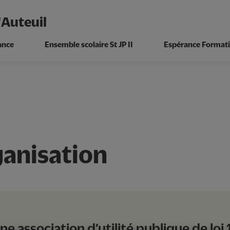
'Auteuil
ance
Ensemble scolaire St JP II
Espérance Formati
ganisation
 association d’utilité publique de loi 19