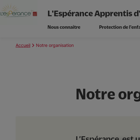
L'Espérance Apprentis d
Nous connaitre
Protection de l’enf
Aller
au
Fil
Accueil
Notre organisation
contenu
d'Ariane
principal
Notre or
L’Espérance est une