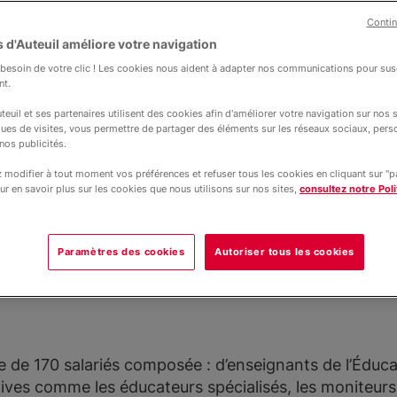
il.
Contin
 d'Auteuil améliore votre navigation
esoin de votre clic ! Les cookies nous aident à adapter nos communications pour susc
nt.
teuil et ses partenaires utilisent des cookies afin d'améliorer votre navigation sur nos si
ques de visites, vous permettre de partager des éléments sur les réseaux sociaux, pers
nos publicités.
modifier à tout moment vos préférences et refuser tous les cookies en cliquant sur "
tration de l’Espérance Auteuil Martinique
ur en savoir plus sur les cookies que nous utilisons sur nos sites,
consultez notre Poli
ion est constitué de représentants de : l’archevêché 
Paramètres des cookies
Autoriser tous les cookies
euil ainsi que de la présidente de la société civile M
r, Adolphe Trillard.
 de 170 salariés composée : d’enseignants de l’Éduca
ives comme les éducateurs spécialisés, les moniteurs